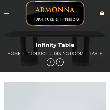
Skip
to
content
Infinity Table
HOME
/
PRODUCT
/
DINING ROOM
/
TABLE